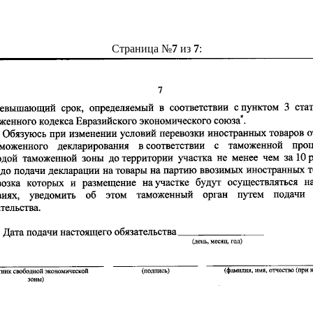
Страница №
7
из
7
: