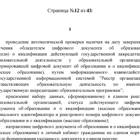
Страница №
12
из
43
: