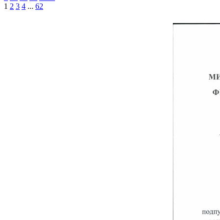
1
2
3
4
...
62