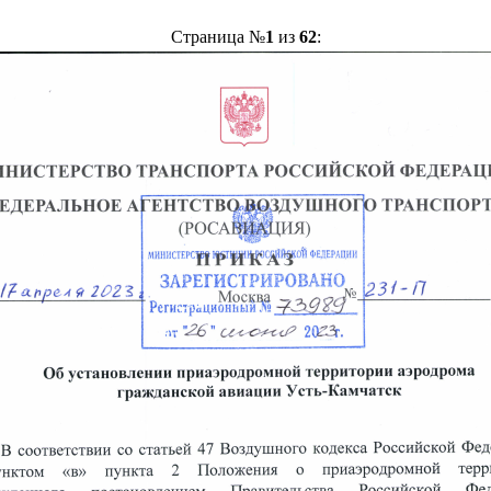
Страница №
1
из
62
: