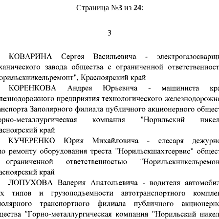
Страница №
3
из
24
: