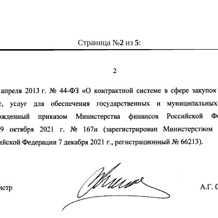
Страница №
2
из
5
: