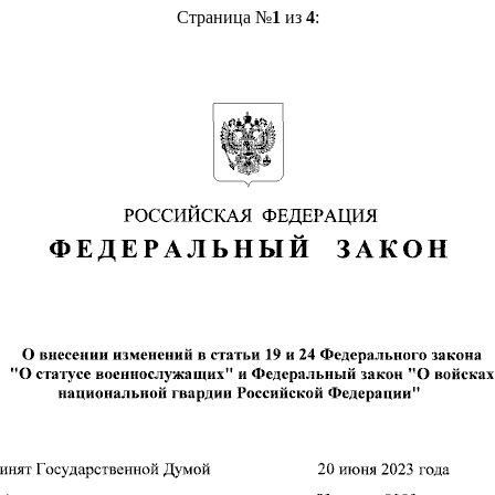
Страница №
1
из
4
: