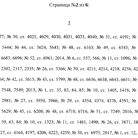
Страница №
2
из
6
: