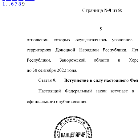
1
...
6
7
8
9
Страница №
9
из
9
: