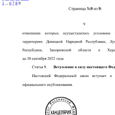
1
...
6
7
8
9
Страница №
9
из
9
: