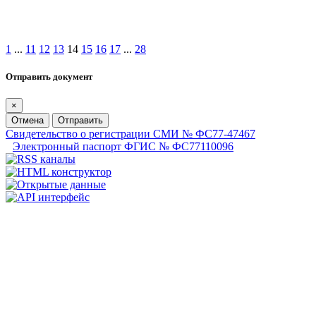
1
...
11
12
13
14
15
16
17
...
28
Отправить документ
×
Отмена
Отправить
Свидетельство о регистрации СМИ № ФС77-47467
Электронный паспорт ФГИС № ФС77110096