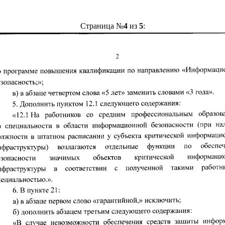
Страница №
4
из
5
: