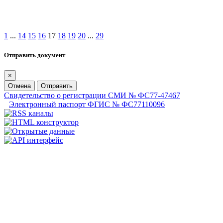
1
...
14
15
16
17
18
19
20
...
29
Отправить документ
×
Отмена
Отправить
Свидетельство о регистрации СМИ № ФС77-47467
Электронный паспорт ФГИС № ФС77110096