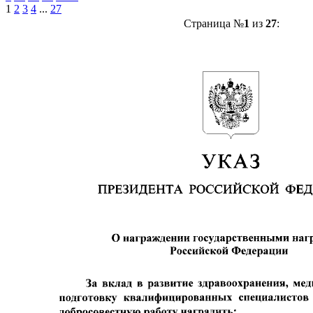
1
2
3
4
...
27
Страница №
1
из
27
: