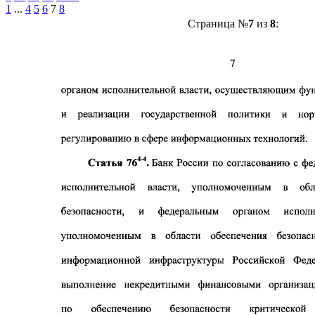
1
...
4
5
6
7
8
Страница №
7
из
8
: