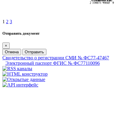
1
2
3
Отправить документ
×
Отмена
Отправить
Свидетельство о регистрации СМИ № ФС77-47467
Электронный паспорт ФГИС № ФС77110096