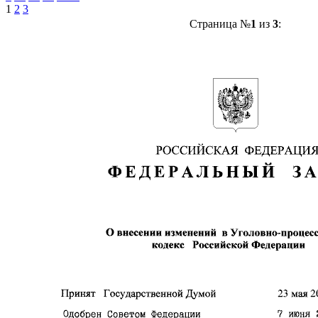
1
2
3
Страница №
1
из
3
: