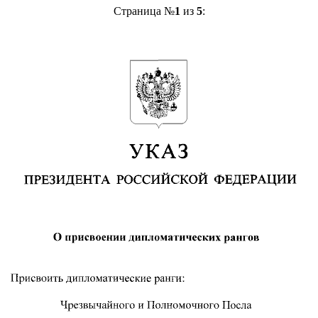
Страница №
1
из
5
: