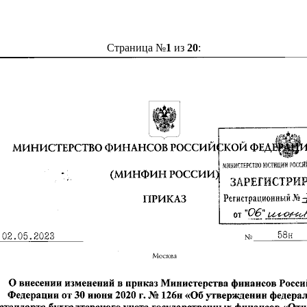
Страница №
1
из
20
: