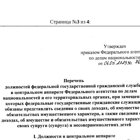
Страница №
3
из
4
: