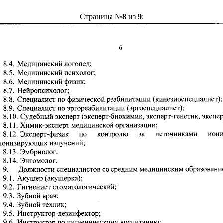
Страница №
8
из
9
: