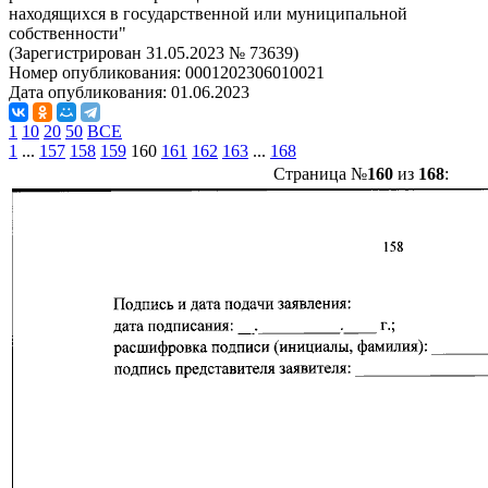
находящихся в государственной или муниципальной
собственности"
(Зарегистрирован 31.05.2023 № 73639)
Номер опубликования:
0001202306010021
Дата опубликования:
01.06.2023
1
10
20
50
ВСЕ
1
...
157
158
159
160
161
162
163
...
168
Страница №
160
из
168
: