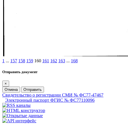
1
...
157
158
159
160
161
162
163
...
168
Отправить документ
×
Отмена
Отправить
Свидетельство о регистрации СМИ № ФС77-47467
Электронный паспорт ФГИС № ФС77110096