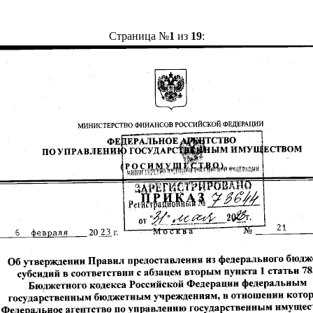
Страница №
1
из
19
: