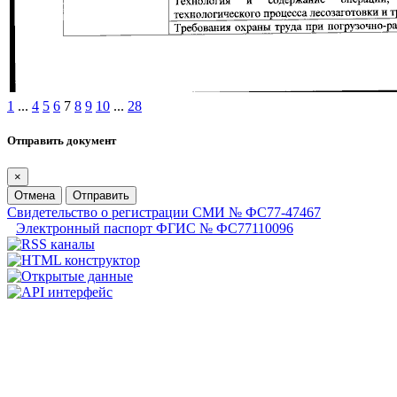
1
...
4
5
6
7
8
9
10
...
28
Отправить документ
×
Отмена
Отправить
Свидетельство о регистрации СМИ № ФС77-47467
Электронный паспорт ФГИС № ФС77110096