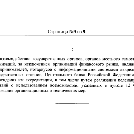
Страница №
9
из
9
: