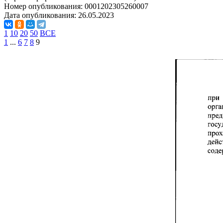
Номер опубликования:
0001202305260007
Дата опубликования:
26.05.2023
1
10
20
50
ВСЕ
1
...
6
7
8
9