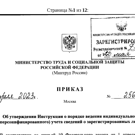
Страница №
1
из
12
: