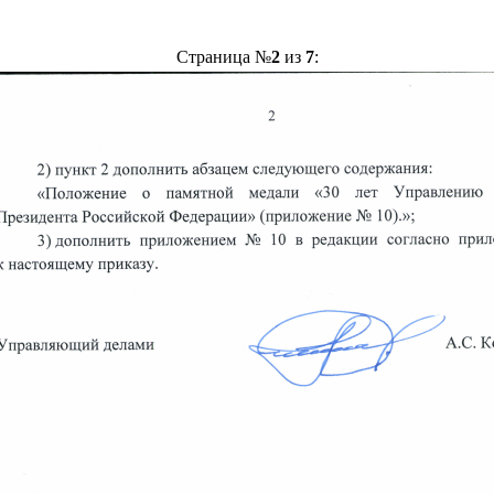
Страница №
2
из
7
: