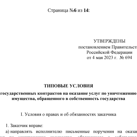
Страница №
6
из
14
: