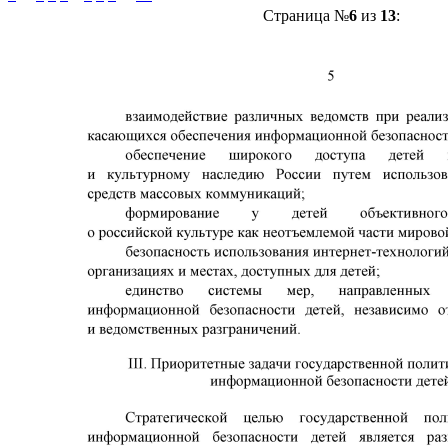
Страница №
6
из
13
: