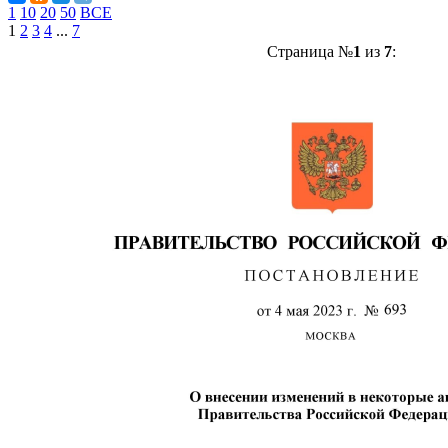
1
10
20
50
ВСЕ
1
2
3
4
...
7
Страница №
1
из
7
: