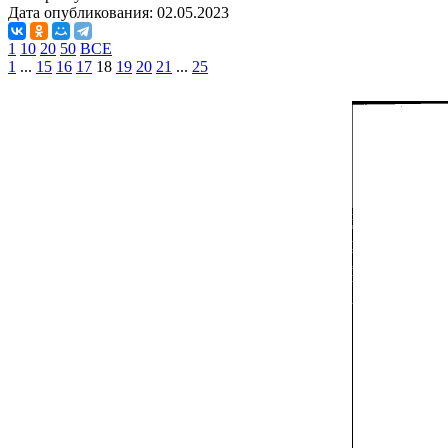
Дата опубликования:
02.05.2023
1
10
20
50
ВСЕ
1
...
15
16
17
18
19
20
21
...
25