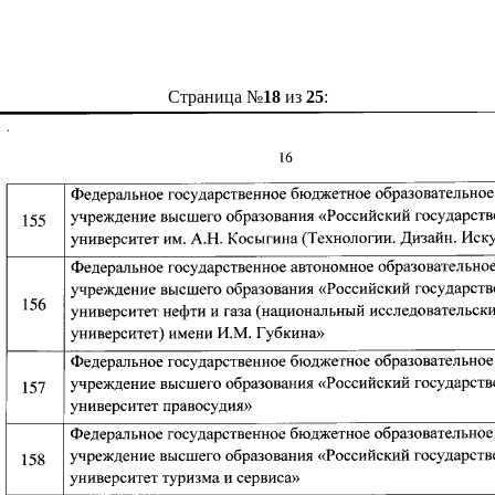
Страница №
18
из
25
: