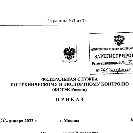
Страница №
1
из
7
: