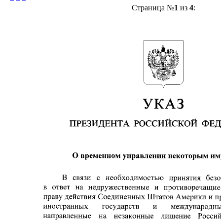
Страница №
1
из
4
: