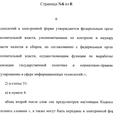
Страница №
6
из
8
: