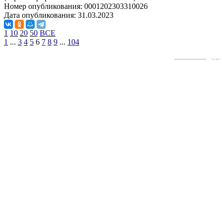
Номер опубликования:
0001202303310026
Дата опубликования:
31.03.2023
1
10
20
50
ВСЕ
1
...
3
4
5
6
7
8
9
...
104