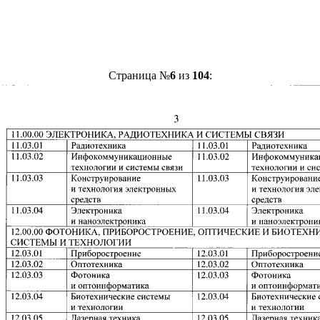
Страница №
6
из
104
: