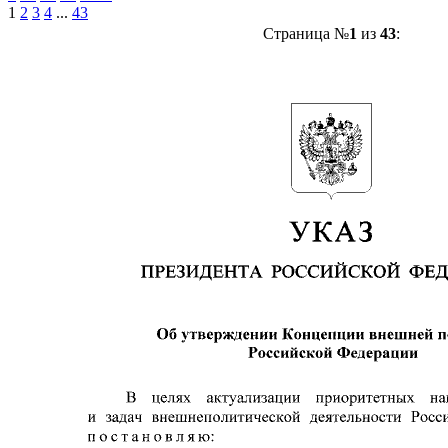
1
2
3
4
...
43
Страница №
1
из
43
: