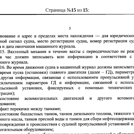
Страница №
15
из
15
: