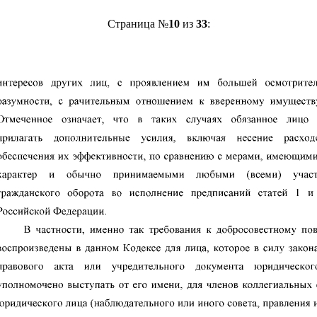
Страница №
10
из
33
: