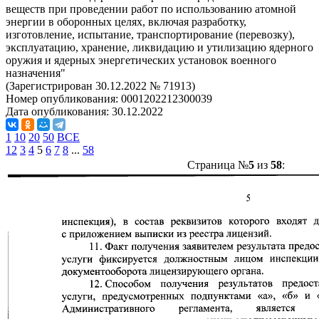
веществ при проведении работ по использованию атомной
энергии в оборонных целях, включая разработку,
изготовление, испытание, транспортирование (перевозку),
эксплуатацию, хранение, ликвидацию и утилизацию ядерного
оружия и ядерных энергетических установок военного
назначения"
(Зарегистрирован 30.12.2022 № 71913)
Номер опубликования:
0001202212300039
Дата опубликования:
30.12.2022
1
10
20
50
ВСЕ
1
2
3
4
5
6
7
8
...
58
Страница №
5
из
58
: