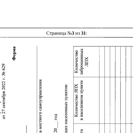
Страница №
3
из
31
: