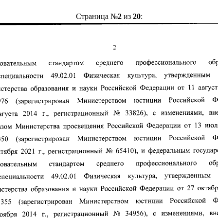
Страница №
2
из
20
: