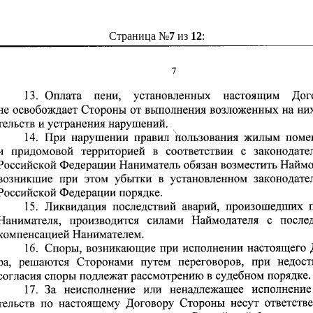
Страница №
7
из
12
: