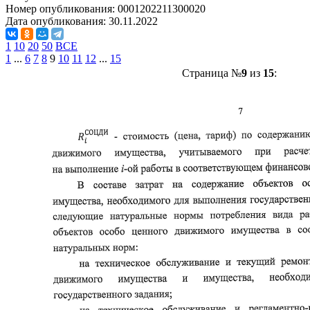
Номер опубликования:
0001202211300020
Дата опубликования:
30.11.2022
1
10
20
50
ВСЕ
1
...
6
7
8
9
10
11
12
...
15
Страница №
9
из
15
: