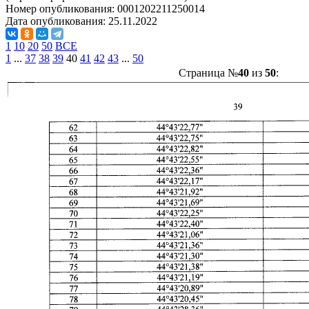
Номер опубликования:
0001202211250014
Дата опубликования:
25.11.2022
1
10
20
50
ВСЕ
1
...
37
38
39
40
41
42
43
...
50
Страница №
40
из
50
: