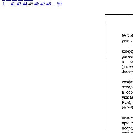
1
...
42
43
44
45
46
47
48
...
50