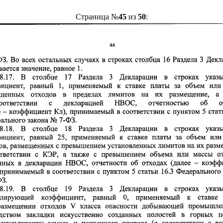
Страница №
45
из
50
: