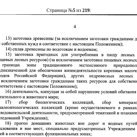
Страница №
5
из
219
: