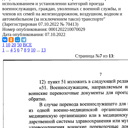
использованием и установлении категорий проезда
военнослужащих, граждан, уволенных с военной службы, и
членов их семей на железнодорожном, воздушном, водном и
автомобильном (за исключением такси) транспорте"
(Зарегистрирован 07.10.2022 № 70413)
Номер опубликования:
0001202210070029
Дата опубликования:
07.10.2022
1
10
20
50
ВСЕ
1
...
4
5
6
7
8
9
10
...
13
Страница №
7
из
13
: