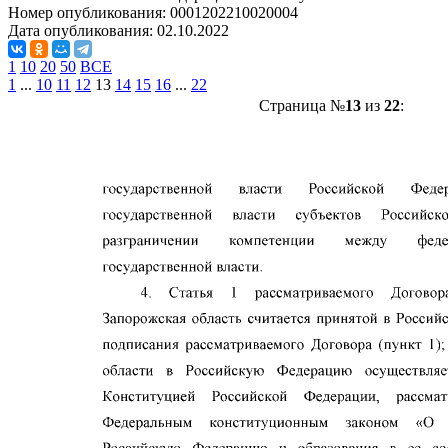
Номер опубликования:
0001202210020004
Дата опубликования:
02.10.2022
1
10
20
50
ВСЕ
1
...
10
11
12
13
14
15
16
...
22
Страница №
13
из
22
: