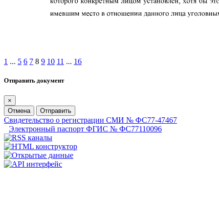
1
...
5
6
7
8
9
10
11
...
16
Отправить документ
×
Отмена
Отправить
Свидетельство о регистрации СМИ № ФС77-47467
Электронный паспорт ФГИС № ФС77110096