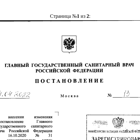
Страница №
1
из
2
: