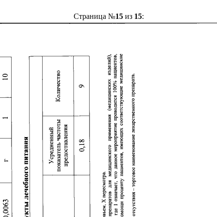
Страница №
15
из
15
: