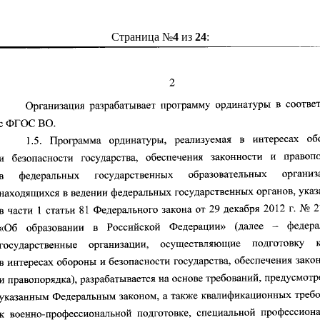
Страница №
4
из
24
: