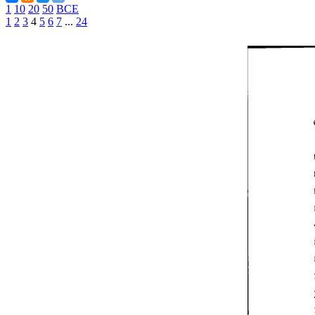
1
10
20
50
ВСЕ
1
2
3
4
5
6
7
...
24